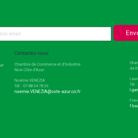
Env
Contactez-nous
Cham
Chambre de Commerce et d’Industrie
ur
de R
Nice Côte d’Azur :
Laur
Noémie VENEZIA
Tél. 
Tél. : 07 88 34 78 26
l.ga
noemie.VENEZIA@cote-azur.cci.fr
Fra
f.ba