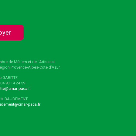
oyer
bre de Métiers et de l’Artisanat
égion Provence-Alpes-Côte d’Azur
e GARITTE
: 04 93 14 24 59
ritte@cmar-paca.fr
nck BAUDEMENT
udement@cmar-paca.fr