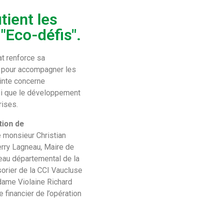
ient les
 "Eco-défis".
t renforce sa
A pour accompagner les
inte concerne
insi que le développement
rises.
tion de
e monsieur Christian
rry Lagneau, Maire de
eau départemental de la
rier de la CCI Vaucluse
dame Violaine Richard
 financier de l’opération