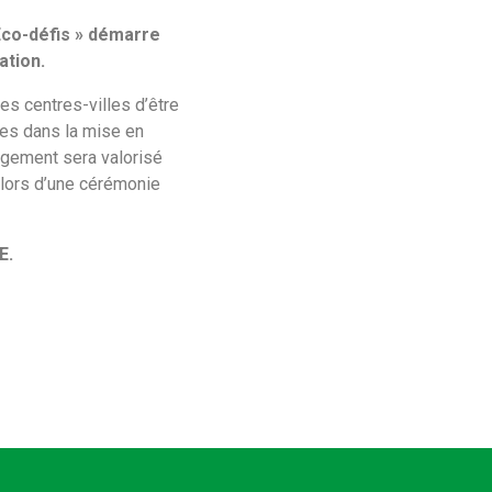
 Eco-défis » démarre
tion.
s centres-villes d’être
es dans la mise en
gement sera valorisé
u lors d’une cérémonie
E.